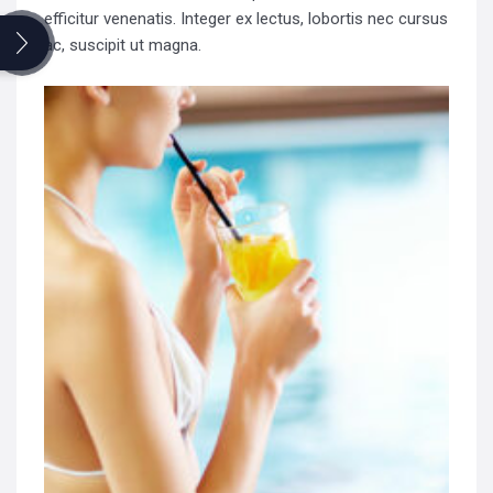
efficitur venenatis. Integer ex lectus, lobortis nec cursus
Search
ac, suscipit ut magna.
for: